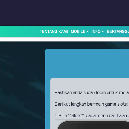
TENTANG KAMI
MOBILE
INFO
BERTANGG
Pastikan anda sudah login untuk mel
Berikut langkah bermain game slots:
1. Pilih ""Slots"" pada menu bar hala