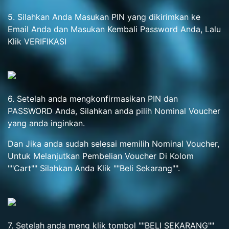
5. Silahkan Anda Masukan PIN yang dikirimkan ke
Email Anda dan Masukan Kembali Password Anda, Lalu
Klik VERIFIKASI
6. Setelah anda mengkonfirmasikan PIN dan
PASSWORD Anda, Silahkan anda pilih Nominal Voucher
yang anda inginkan.
Dan Jika anda sudah selesai memilih Nominal Voucher,
Untuk Melanjutkan Pembelian Voucher Di Kolom
""Cart"" Silahkan Anda Klik ""Beli Sekarang"".
7. Setelah anda meng klik tombol ""BELI SEKARANG""